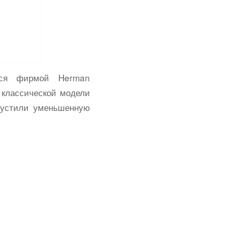
лся фирмой Herman
е классической модели
пустили уменьшенную