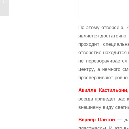
промышленный дизайн
По этому отверсию, к
является достаточно 
проходит специальн
отверстие находится 
не переворачивается
центру, а немного с
просверливают ровно 
Акилле Кастильони
всегда приведет вас 
внешнему виду свети
— дат
Вернер Пантон
пластмассы. И это в