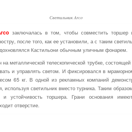
Светильник Arco
заключалась в том, чтобы совместить торшер 
Arco
юстру, после того, как ее установили, а с таким светил
Вдохновлялся Кастильони обычным уличным фонарем.
на металлической телескопической трубке, состоящей 
вать и управлять светом. И фиксировался в мраморно
есом 65 кг. В одной из рекламных компаний демонстр
, используя светильник вместо турника. Таким образо
ь и устойчивость торшера. Грани основания имею
ходит отверстие.