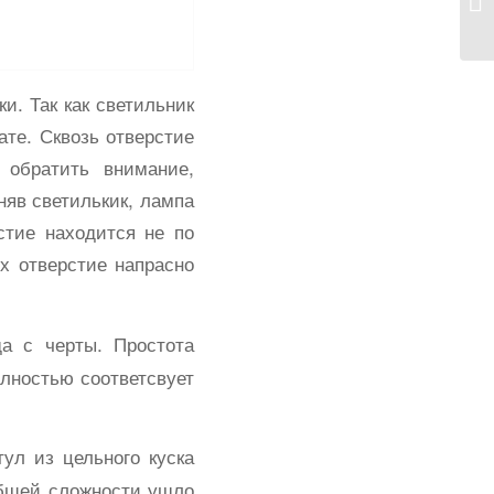
и. Так как светильник
ате. Сквозь отверстие
 обратить внимание,
няв светилькик, лампа
стие находится не по
х отверстие напрасно
да с черты. Простота
олностью соответсвует
ул из цельного куска
общей сложности ушло