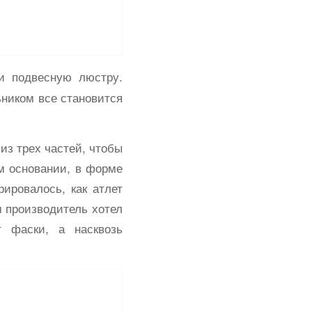
и подвесную люстру.
ьником все становится
из трех частей, чтобы
м основании, в форме
ировалось, как атлет
м производитель хотел
т фаски, а насквозь