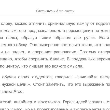
Светильник Arco скетч
 слову, можно отличить оригинальную лампу от подделк
тяжелым, оно предназначено для перемещения по комн
ая палка, образуя таким образом две ручки. Если
немного сбоку. Оно выверенно настолько точно, что под
 и не падает, а сохраняет равновесие. Поэтому отвер
мещено, чтобы сохранять баланс. В поддельных версия
по центру, что лишает его всякого смысла.
, обучая своих студентов, говорил: «Начинайте всег
к нужной цели.». Стоит заметить, что это выражение п
льника Arco.
ский дизайнер и архитектор. Горел идеей создать ст
ышло у него, но на проектирование и эксперименты в 