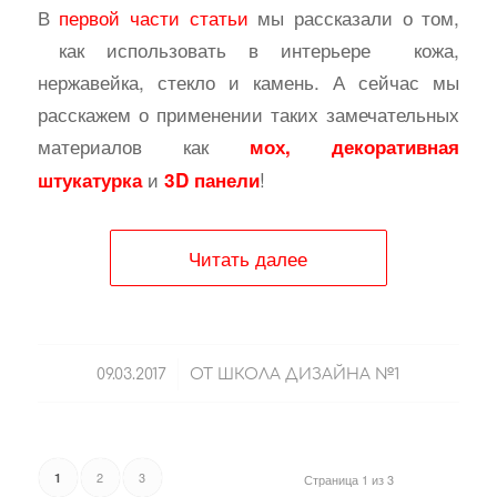
В
первой части статьи
мы рассказали о том,
как использовать в интерьере кожа,
нержавейка, стекло и камень. А сейчас мы
расскажем о применении таких замечательных
материалов как
мох, декоративная
и
!
штукатурка
3D панели
Читать далее
/
09.03.2017
ОТ
ШКОЛА ДИЗАЙНА №1
2
3
1
Страница 1 из 3