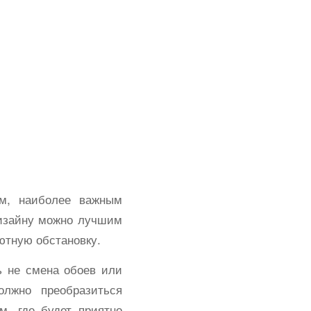
ым, наиболее важным
изайну можно лучшим
ютную обстановку.
ь не смена обоев или
лжно преобразиться
м, где будет приятно