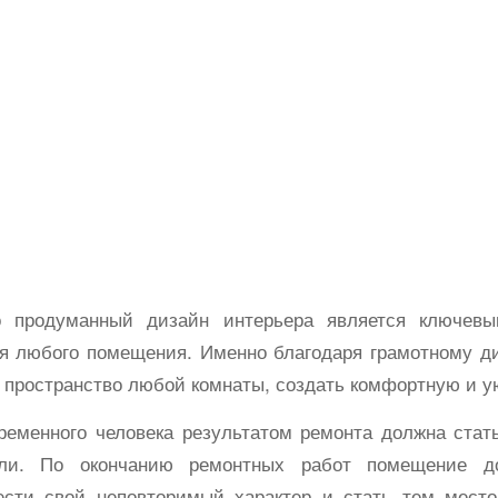
 продуманный дизайн интерьера является ключев
я любого помещения. Именно благодаря грамотному д
 пространство любой комнаты, создать комфортную и у
ременного человека результатом ремонта должна стат
ели. По окончанию ремонтных работ помещение до
ести свой неповторимый характер и стать тем место