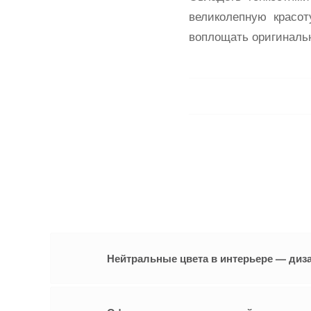
великолепную красо
воплощать оригиналь
Нейтральные цвета в интерьере — диз