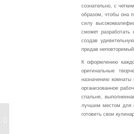
сознательно, с четки
образом, чтобы она 
силу высококвалифи
сможет разработать 
создав удивительную
придав неповторимый 
К оформлению каждо
оригинальные творч
назначению комнаты и
организованное рабоч
спальня, выполненна
лучшим местом для о
готовить свои кулина
Дизайн интерьера
хрущевки