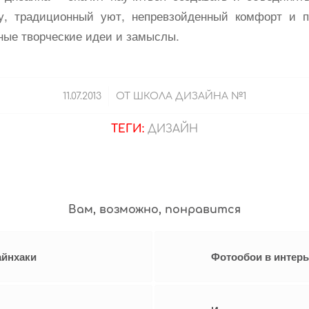
ту, традиционный уют, непревзойденный комфорт и п
ные творческие идеи и замыслы.
/
11.07.2013
ОТ
ШКОЛА ДИЗАЙНА №1
ТЕГИ:
ДИЗАЙН
Вам, возможно, понравится
айнхаки
Фотообои в интерь