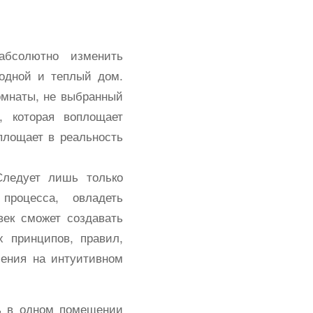
абсолютно изменить
родной и теплый дом.
омнаты, не выбранный
, которая воплощает
площает в реальность
Следует лишь только
процесса, овладеть
век сможет создавать
 принципов, правил,
ения на интуитивном
ть в одном помещении