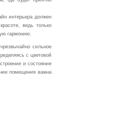
айн интерьера должен
красоте, ведь только
щую гармонию.
о чрезвычайно сильное
пределяясь с цветовой
астроение и состояние
ении помещения важна