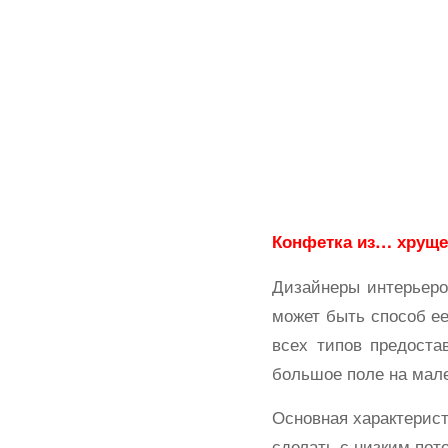
Конфетка из… хруще
Дизайнеры интерьеров
может быть способ е
всех типов предоста
большое поле на мале
Основная характерист
сделать с низким пот