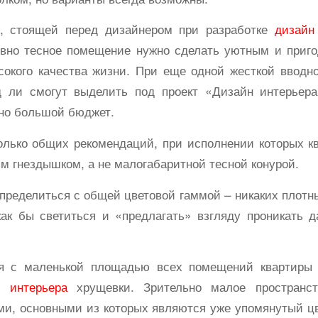
е, стоящей перед дизайнером при разработке
дизайн
вно тесное помещение нужно сделать уютным и приго
ысокого качества жизни. При еще одной жесткой вводн
д ли смогут выделить под проект «Дизайн интерьера
но большой бюджет.
олько общих рекомендаций, при исполнении которых кв
м гнездышком, а не малогабаритной тесной конурой.
определиться с общей цветовой гаммой – никаких плотн
как бы светиться и «предлагать» взгляду проникать 
я с маленькой площадью всех помещений квартиры 
н интерьера
хрущевки. Зрительно малое пространст
и, основными из которых являются уже упомянутый цв