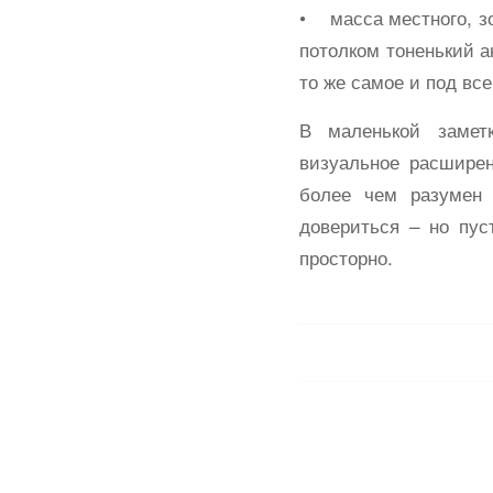
• масса местного, зо
потолком тоненький а
то же самое и под вс
В маленькой замет
визуальное расшире
более чем разумен 
довериться – но пус
просторно.