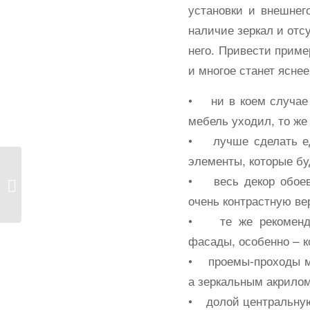
установки и внешнег
наличие зеркал и отс
него. Привести приме
и многое станет яснее
• ни в коем случае 
мебель уходил, то же
• лучше сделать ед
элементы, которые бу
Интерьер
• весь декор обоев 
однокомнатной
очень контрастную ве
квартиры
• те же рекомендац
фасады, особенно – к
• проемы-проходы ме
а зеркальным акрилом
• долой центральную 