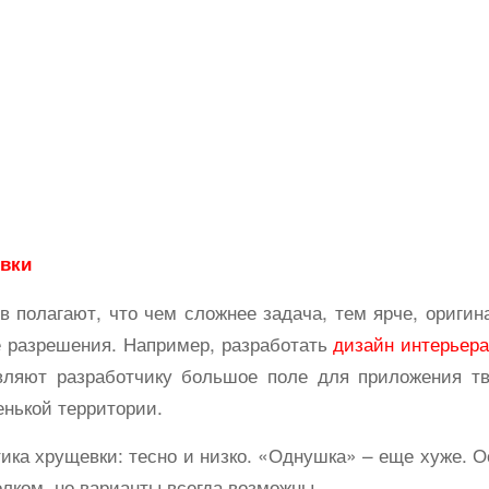
вки
 полагают, что чем сложнее задача, тем ярче, ориги
е разрешения. Например, разработать
дизайн интерьера
вляют разработчику большое поле для приложения т
нькой территории.
ика хрущевки: тесно и низко. «Однушка» – еще хуже. О
олком, но варианты всегда возможны.