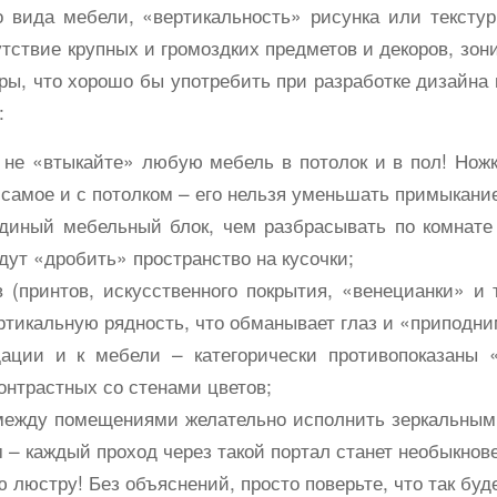
о вида мебели, «вертикальность» рисунка или текстур
утствие крупных и громоздких предметов и декоров, зон
ры, что хорошо бы употребить при разработке дизайна
:
не «втыкайте» любую мебель в потолок и в пол! Ножк
 самое и с потолком – его нельзя уменьшать примыкани
иный мебельный блок, чем разбрасывать по комнате 
дут «дробить» пространство на кусочки;
(принтов, искусственного покрытия, «венецианки» и т
ртикальную рядность, что обманывает глаз и «приподни
ии и к мебели – категорически противопоказаны 
онтрастных со стенами цветов;
жду помещениями желательно исполнить зеркальными
 – каждый проход через такой портал станет необыкнов
люстру! Без объяснений, просто поверьте, что так буд