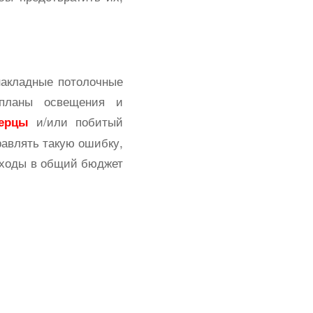
акладные потолочные
 планы освещения и
и/или побитый
верцы
равлять такую ошибку,
асходы в общий бюджет