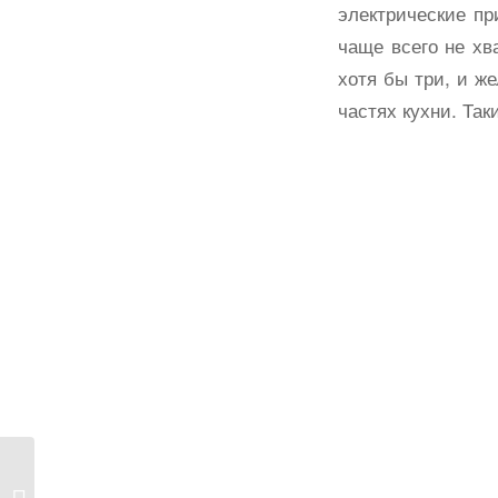
электрические пр
чаще всего не хв
хотя бы три, и ж
частях кухни. Та
Поговорим о балконах