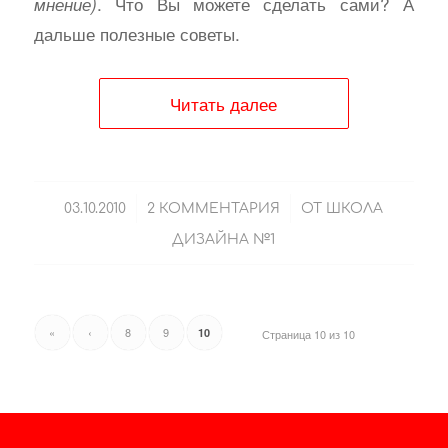
. Что Вы можете сделать сами? А
мнение)
дальше полезные советы.
Читать далее
/
/
03.10.2010
2 КОММЕНТАРИЯ
ОТ
ШКОЛА
ДИЗАЙНА №1
«
‹
8
9
10
Страница 10 из 10