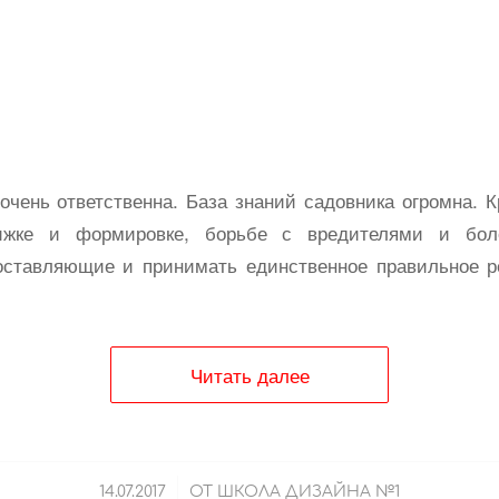
чень ответственна. База знаний садовника огромна. 
рижке и формировке, борьбе с вредителями и бол
оставляющие и принимать единственное правильное р
Читать далее
/
14.07.2017
ОТ
ШКОЛА ДИЗАЙНА №1